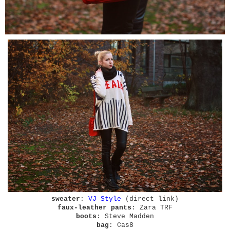
sweater
:
VJ Style
(direct link)
faux-leather pants
: Zara TRF
boots
: Steve Madden
bag
: Cas8