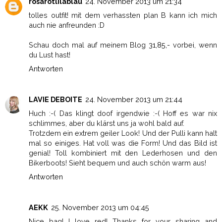
rosarotlilablau
24. November 2013 um 21:34
tolles outfit! mit dem verhassten plan B kann ich mich
auch nie anfreunden :D
Schau doch mal auf meinem Blog
31,85,-
vorbei, wenn
du Lust hast!
Antworten
LAVIE DEBOITE
24. November 2013 um 21:44
Huch :-( Das klingt doof irgendwie :-( Hoff es war nix
schlimmes, aber du klärst uns ja wohl bald auf.
Trotzdem ein extrem geiler Look! Und der Pulli kann halt
mal so einiges. Hat voll was die Form! Und das Bild ist
genial! Toll kombiniert mit den Lederhosen und den
Bikerboots! Sieht bequem und auch schön warm aus!
Antworten
AEKK
25. November 2013 um 04:45
Nice bag! I love red! Thanks for your sharing and