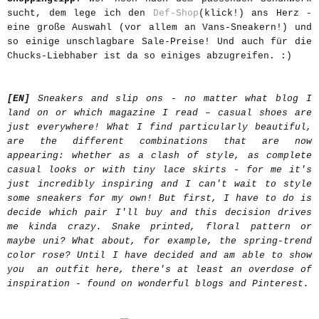
sucht, dem lege ich den
Def-Shop
(klick!) ans Herz -
eine große Auswahl (vor allem an Vans-Sneakern!) und
so einige unschlagbare Sale-Preise! Und auch für die
Chucks-Liebhaber ist da so einiges abzugreifen. :)
[EN]
Sneakers and slip ons - no matter what blog I
land on or which magazine I read – casual shoes are
just everywhere! What I find particularly beautiful,
are the different combinations that are now
appearing: whether as a clash of style, as complete
casual looks or with tiny lace skirts - for me it's
just incredibly inspiring and I can't wait to style
some sneakers for my own! But first, I have to do is
decide which pair I'll buy and this decision drives
me kinda crazy. Snake printed, floral pattern or
maybe uni? What about, for example, the spring-trend
color rose? Until I have decided and am able to show
you an outfit here, there's at least an overdose of
inspiration - found on wonderful blogs and Pinterest.