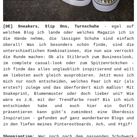
[DE]
Sneakers, Slip Ons, Turnschuhe
- egal auf
welchem Blog ich lande oder welches Magazin ich in
die Hände nehme, die lässigen Schuhe sind einfach
überall! Was ich besonders schön finde, sind die
unterschiedlichen Kombinationen, die nun wie verrückt
die Runde machen: Ob als Stilbruch zum Businesslook,
im complete casual-look oder zum Spitzenröckchen -
ich finde das alles unglaublich inspirierend und will
am liebsten auch gleich ausprobieren. Jetzt muss ich
mich nur noch entscheiden, welches Paar ich mir (als
erstes?) zulege und das überfordert mich maßlos! Mit
Snakeprint, Blumenmuster oder doch lieber uni? Wie
wäre es z.B. mit der Trendfarbe rosé? Bis ich mich
entschieden habe und euch hier ein Outfit
präsentieren kann gibt's zumindest eine Überdosis
Inspiration - gefunden auf ganz wunderbaren Blogs und
in den Tiefen meines Pinterestboards. Ach, und #tgif!
Shoppingtipp
: Wer noch nach dem passenden Schuhwerk