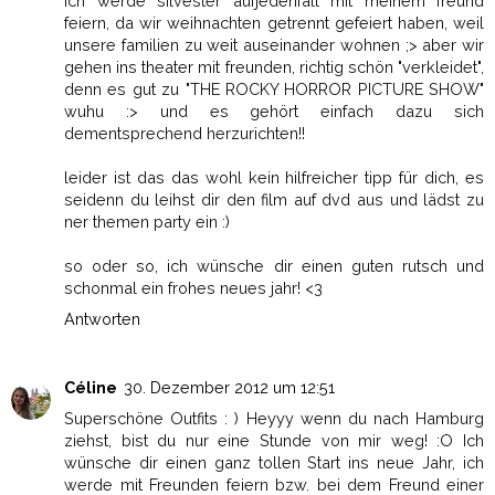
ich werde silvester aufjedenfall mit meinem freund
feiern, da wir weihnachten getrennt gefeiert haben, weil
unsere familien zu weit auseinander wohnen ;> aber wir
gehen ins theater mit freunden, richtig schön "verkleidet",
denn es gut zu "THE ROCKY HORROR PICTURE SHOW"
wuhu :> und es gehört einfach dazu sich
dementsprechend herzurichten!!
leider ist das das wohl kein hilfreicher tipp für dich, es
seidenn du leihst dir den film auf dvd aus und lädst zu
ner themen party ein :)
so oder so, ich wünsche dir einen guten rutsch und
schonmal ein frohes neues jahr! <3
Antworten
Céline
30. Dezember 2012 um 12:51
Superschöne Outfits : ) Heyyy wenn du nach Hamburg
ziehst, bist du nur eine Stunde von mir weg! :O Ich
wünsche dir einen ganz tollen Start ins neue Jahr, ich
werde mit Freunden feiern bzw. bei dem Freund einer