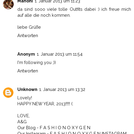
Mahoni
1. Januar 2013 um 11:23
da sind sooo viele tolle Outfits dabei :) ich freue mich
auf alle die noch kommen.
liebe Grüße
Antworten
Anonym
1. Januar 2013 um 11:54
I'm following you ;))
Antworten
Unknown
1. Januar 2013 um 13:32
Lovely!
HAPPY NEW YEAR, 2013!!!!! (:
LOVE,
A&G
Our Blog - F A S H I O N O X Y G E N
Our Instagram - F A S H I O N O X Y G E N INSTAGRAM