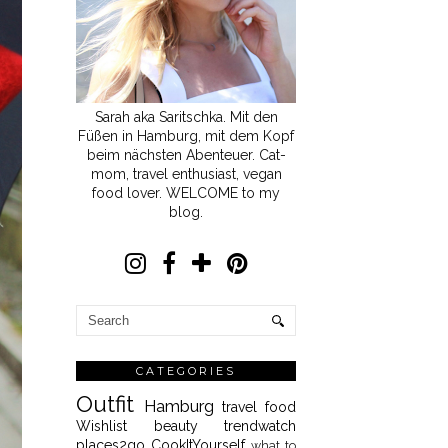
Sarah aka Saritschka. Mit den
Füßen in Hamburg, mit dem Kopf
beim nächsten Abenteuer. Cat-
mom, travel enthusiast, vegan
food lover. WELCOME to my
blog.
CATEGORIES
Outfit
Hamburg
travel
food
Wishlist
beauty
trendwatch
places2go
CookItYourself
what to