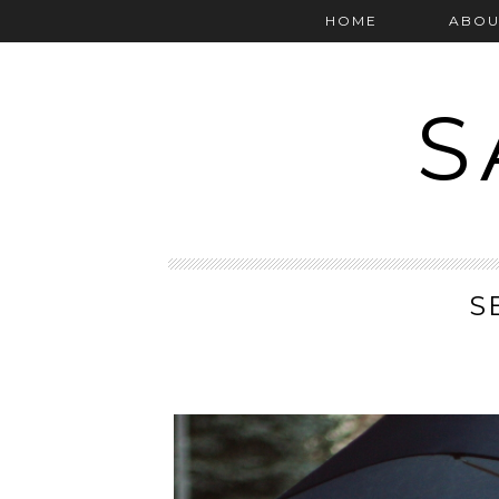
HOME
ABOU
S
S