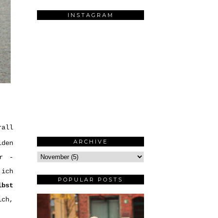
INSTAGRAM
rall
ARCHIVE
iden
er -
 ich
POPULAR POSTS
lbst
ich,