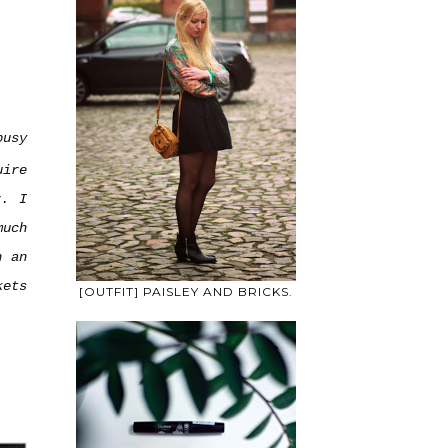
busy
uire
r. I
much
 an
kets
[OUTFIT] PAISLEY AND BRICKS.