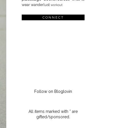
wear
wanderlust
workout
CONNECT
Follow on Bloglovin
All items marked with * are
gifted/sponsored.