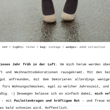
: H&M /
tights
: Falke /
bag:
vintage /
wedges
: ASOS collection
dieses Jahr früh in der Luft
. Um mich herum werden übe
ft und Weihnachtsdekorationen rausgekramt. Mit den be
gut anfreunden, mit dem Dekorieren allerdings wenig
t fürs Wohnungschmücken, egal zu welcher Jahreszeit, und
aßig. :) Deswegen belasse ich es einfach dabei,
mich se
- mit
Pailettenkragen und kräftigem Rot
- und freue m
es bald schneien wird. Hoffentlich.