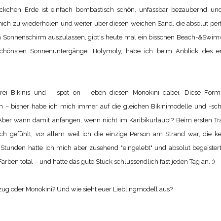
eckchen Erde ist einfach bombastisch schön, unfassbar bezaubernd un
 mich zu wiederholen und weiter über diesen weichen Sand, die absolut per
m Sonnenschirm auszulassen, gibt's heute mal ein bisschen Beach-&Swi
schönsten Sonnenuntergänge. Holymoly, habe ich beim Anblick des er
rei Bikinis und – spot on – eben diesen Monokini dabei. Diese Form
 – bisher habe ich mich immer auf die gleichen Bikinimodelle und -sch
Aber wann damit anfangen, wenn nicht im Karibikurlaub!? Beim ersten T
h gefühlt, vor allem weil ich die einzige Person am Strand war, die k
r Stunden hatte ich mich aber zusehend "eingelebt" und absolut begeistert
Farben total – und hatte das gute Stück schlussendlich fast jeden Tag an. :)
nzug oder Monokini? Und wie sieht euer Lieblingmodell aus?