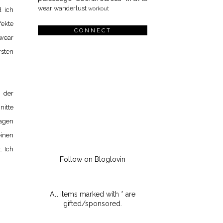
wear
wanderlust
workout
d ich
fekte
CONNECT
mwear
sten
 der
nitte
ragen
einen
. Ich
Follow on Bloglovin
All items marked with * are
gifted/sponsored.