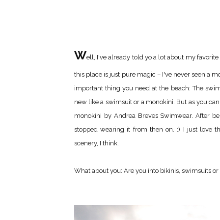
W
ell, I've already told yo a lot about my favorit
this place is just pure magic – I've never seen a 
important thing you need at the beach: The swimwea
new like a swimsuit or a monokini. But as you can
monokini by Andrea Breves Swimwear. After being 
stopped wearing it from then on. :) I just love 
scenery, I think.
What about you: Are you into bikinis, swimsuits o