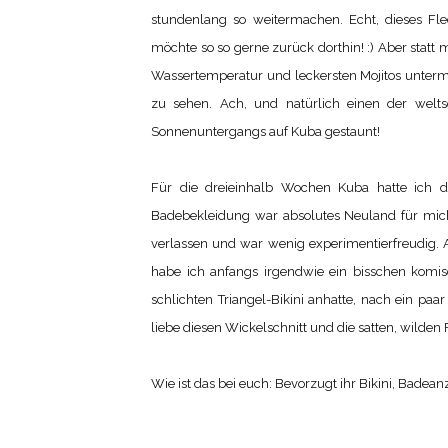
stundenlang so weitermachen. Echt, dieses Fl
möchte so so gerne zurück dorthin! :) Aber statt
Wassertemperatur und leckersten Mojitos unter
zu sehen. Ach, und natürlich einen der welt
Sonnenuntergangs auf Kuba gestaunt!
Für die dreieinhalb Wochen Kuba hatte ich d
Badebekleidung war absolutes Neuland für mich
verlassen und war wenig experimentierfreudig. 
habe ich anfangs irgendwie ein bisschen komisc
schlichten Triangel-Bikini anhatte, nach ein paa
liebe diesen Wickelschnitt und die satten, wilden 
Wie ist das bei euch: Bevorzugt ihr Bikini, Badea