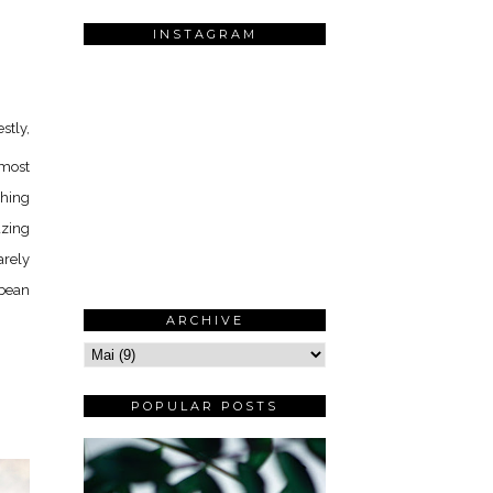
INSTAGRAM
stly,
 most
thing
azing
arely
ibean
ARCHIVE
POPULAR POSTS