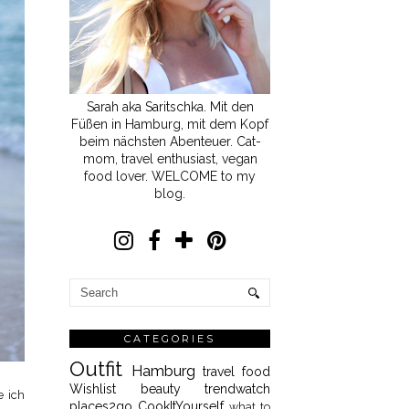
Sarah aka Saritschka. Mit den
Füßen in Hamburg, mit dem Kopf
beim nächsten Abenteuer. Cat-
mom, travel enthusiast, vegan
food lover. WELCOME to my
blog.
CATEGORIES
Outfit
Hamburg
travel
food
Wishlist
beauty
trendwatch
e ich
places2go
CookItYourself
what to