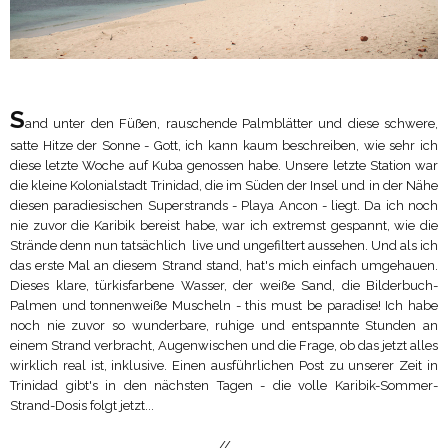
S
and unter den Füßen, rauschende Palmblätter und diese schwere,
satte Hitze der Sonne - Gott, ich kann kaum beschreiben, wie sehr ich
diese letzte Woche auf Kuba genossen habe. Unsere letzte Station war
die kleine Kolonialstadt Trinidad, die im Süden der Insel und in der Nähe
diesen paradiesischen Superstrands - Playa Ancon - liegt. Da ich noch
nie zuvor die Karibik bereist habe, war ich extremst gespannt, wie die
Strände denn nun tatsächlich live und ungefiltert aussehen. Und als ich
das erste Mal an diesem Strand stand, hat's mich einfach umgehauen.
Dieses klare, türkisfarbene Wasser, der weiße Sand, die Bilderbuch-
Palmen und tonnenweiße Muscheln - this must be paradise! Ich habe
noch nie zuvor so wunderbare, ruhige und entspannte Stunden an
einem Strand verbracht, Augenwischen und die Frage, ob das jetzt alles
wirklich real ist, inklusive. Einen ausführlichen Post zu unserer Zeit in
Trinidad gibt's in den nächsten Tagen - die volle Karibik-Sommer-
Strand-Dosis folgt jetzt...
//