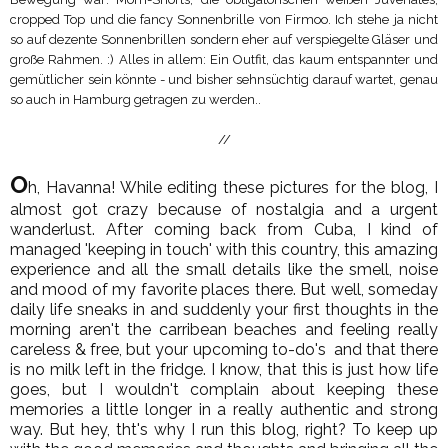
cropped Top und die fancy Sonnenbrille von Firmoo. Ich stehe ja nicht
so auf dezente Sonnenbrillen sondern eher auf verspiegelte Gläser und
große Rahmen. :) Alles in allem: Ein Outfit, das kaum entspannter und
gemütlicher sein könnte - und bisher sehnsüchtig darauf wartet, genau
so auch in Hamburg getragen zu werden..
//
O
h, Havanna! While editing these pictures for the blog, I
almost got crazy because of nostalgia and a urgent
wanderlust. After coming back from Cuba, I kind of
managed 'keeping in touch' with this country, this amazing
experience and all the small details like the smell, noise
and mood of my favorite places there. But well, someday
daily life sneaks in and suddenly your first thoughts in the
morning aren't the carribean beaches and feeling really
careless & free, but your upcoming to-do's and that there
is no milk left in the fridge. I know, that this is just how life
goes, but I wouldn't complain about keeping these
memories a little longer in a really authentic and strong
way. But hey, tht's why I run this blog, right? To keep up