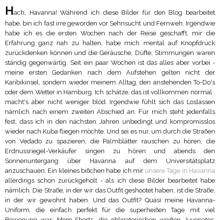
H
ach, Havanna! Während ich diese Bilder für den Blog bearbeitet
habe, bin ich fast irre geworden vor Sehnsucht und Fernweh. Irgendwie
habe ich es die ersten Wochen nach der Reise geschafft, mir die
Erfahrung ganz nah zu halten, habe mich mental auf Knopfdruck
zurückdenken können und die Geräusche, Düfte, Stimmungen waren
ständig gegenwärtig. Seit ein paar Wochen ist das alles aber vorbei -
meine ersten Gedanken nach dem Aufstehen gelten nicht der
Karibikinsel, sondern wieder meinem Alltag, den anstehenden To-Do's
oder dem Wetter in Hamburg. Ich schätze, das ist vollkommen normal .
macht's aber nicht weniger blöd. Irgendwie fühlt sich das Loslassen
nämlich nach einem zweiten Abschied an. Für mich steht jedenfalls
fest, dass ich in den nächsten Jahren unbedingt und kompromisslos
wieder nach Kuba fliegen möchte. Und sei es nur, um durch die Straßen
von Vedado zu spazieren, die Palmblätter rauschen zu hören, die
Erdnussriegel-Verkäufer singen zu hören und abends den
Sonnenuntergang über Havanna auf dem Universitätsplatz
anzuschauen. Ein kleines bißchen habe ich mir
unsere Tage in Havanna
allerdings schon zurückgeholt - als ich diese Bilder bearbeitet habe
nämlich. Die Straße, in der wir das Outfit geshootet haben, ist die Straße,
in der wir gewohnt haben. Und das Outfit? Quasi meine Havanna-
Uniform, die einfach perfekt für die superheißen Tage mit viel
Bewegung war: Mom-Shorts, die obligatorischen weißen Juvenates,