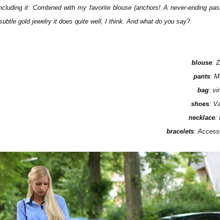
including it
:
Combined with
my
favorite
blouse
(
anchors!
A
never-ending
pas
subtle gold
jewelry
it does
quite
well
,
I think.
And
what do you say
?
blouse
: 
pants
: 
bag
: vi
shoes
: V
necklace
:
bracelets
: Access