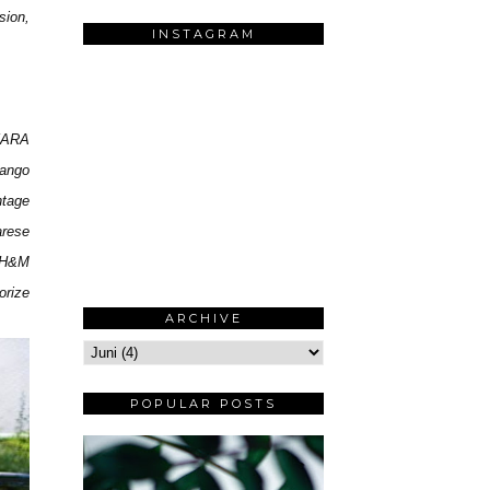
sion
,
INSTAGRAM
ZARA
Mango
ntage
arese
 H&M
orize
ARCHIVE
POPULAR POSTS