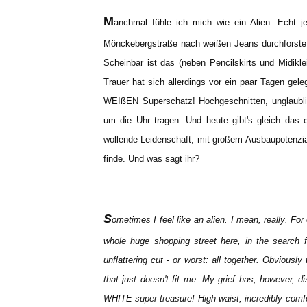
M
anchmal fühle ich mich wie ein Alien. Echt 
Mönckebergstraße nach weißen Jeans durchforste - 
Scheinbar ist das (neben Pencilskirts und Midikl
Trauer hat sich allerdings vor ein paar Tagen gel
WEIßEN Superschatz! Hochgeschnitten, unglaubli
um die Uhr tragen. Und heute gibt's gleich das 
wollende Leidenschaft, mit großem Ausbaupotenzia
finde. Und was sagt ihr?
S
ometimes I feel
like an alien
.
I mean, really
.
For
whole
huge shopping street
here
, in the search 
unflattering cut
-
or
worst: all together.
Obviously 
that
just doesn't fit
me.
My
grief
has, however,
d
WHITE
super
-
treasure!
High-waist
,
incredibly comf