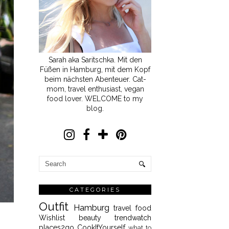
Sarah aka Saritschka. Mit den
Füßen in Hamburg, mit dem Kopf
beim nächsten Abenteuer. Cat-
mom, travel enthusiast, vegan
food lover. WELCOME to my
blog.
CATEGORIES
Outfit
Hamburg
travel
food
Wishlist
beauty
trendwatch
places2go
CookItYourself
what to