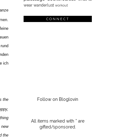
wear
wanderlust
workout
ganze
CONNECT
mmen.
Meine
neuen
 rund
enden
e ich
Follow on Bloglovin
s
the
oppy
,
thing
All items marked with * are
 new
gifted/sponsored.
d the