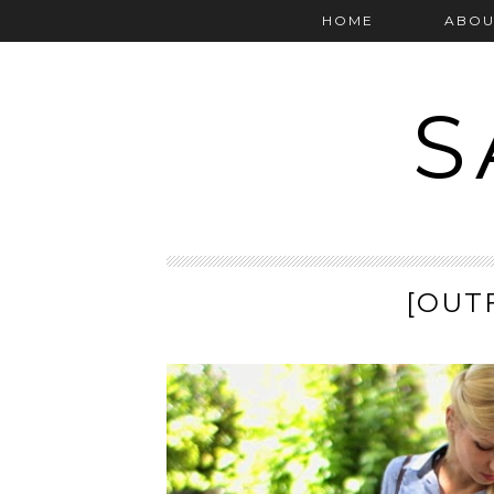
HOME
ABOU
S
[OUT