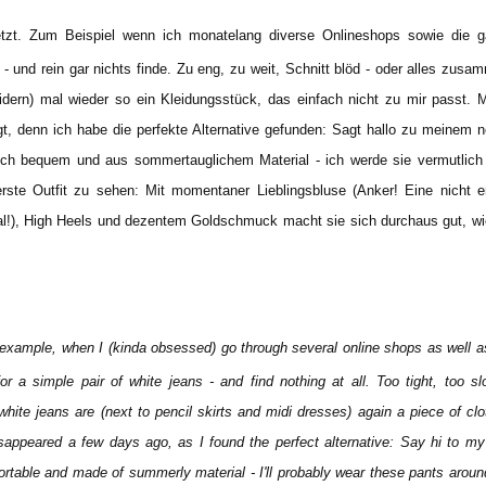
jetzt. Zum Beispiel wenn ich monatelang diverse Onlineshops sowie die 
und rein gar nichts finde. Zu eng, zu weit, Schnitt blöd - oder alles zusa
eidern) mal wieder so ein Kleidungsstück, das einfach nicht zu mir passt. 
egt, denn ich habe die perfekte Alternative gefunden: Sagt hallo zu meinem 
ch bequem und aus sommertauglichem Material - ich werde sie vermutlich
erste Outfit zu sehen: Mit momentaner Lieblingsbluse (Anker! Eine nicht 
l!), High Heels und dezentem Goldschmuck macht sie sich durchaus gut, wi
 example,
when
I (kinda obsessed)
go through
several online
shops as well a
for a simple pair
of white
jeans
-
and
find
nothing at all.
Too tight
,
too sl
white jeans are
(next to
pencil skirts
and midi
dresses
)
again
a
piece of clo
isappeared
a few days ago
, as I f
ound
the perfect alternative
:
Say hi to
my
ortable and
made
​​of summerly
material
-
I
'll
probably
wear these pants
aroun