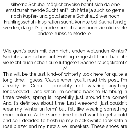
silberne Schuhe. Möglicherweise bahnt sich da eine
ernstzunehmende Sucht an!? Ich hätte ja auch so gerne
noch kupfer- und goldfarbene Schuhe... :) wer noch
Frühlingsschuh-Inspiration sucht, könnte bei
Sacha
fündig
werden, da gibt's gerade nämlich auch noch ziemlich viele
andere hübsche Modelle
.
Wie geht's euch mit dem nicht enden wollenden Winter?
Seid ihr auch schon auf Frühling eingestellt und habt ihr
vielleicht auch schon eure luftigeren Sachen rausgekramt?
//
This will be the last kind-of winterly look here for quite a
long time, I guess. 'Cause when you'll read this post, I'm
already in Cuba - probably not wearing anything
longsleeved - and when I'm coming back to Hamburg in
three weeks, spring is hopefully just around the corner!
And it's definitely about time! Last weekend I just couldn't
wear my 'winter uniform' but felt like wearing something
more colorful. At the same time I didn't want to get a cold
and so I decided to fresh up my black&white-look with a
rosé blazer and my new silver sneakers. These shoes are