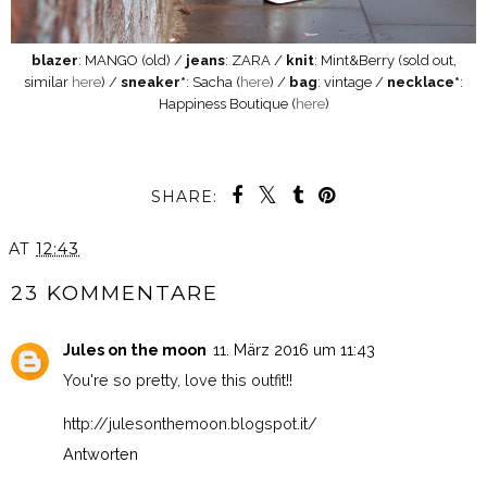
blazer
: MANGO (old) /
jeans
: ZARA
/
knit
: Mint&Berry (sold out
,
similar
here
) /
sneaker*
: Sacha (
here
) /
bag
: vintage /
necklace*
:
Happiness Boutique (
here
)
SHARE:
AT
12:43
23 KOMMENTARE
Jules on the moon
11. März 2016 um 11:43
You're so pretty, love this outfit!!
http://julesonthemoon.blogspot.it/
Antworten