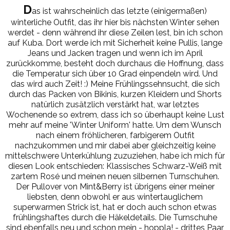
D
as ist wahrscheinlich das letzte (einigermaßen)
winterliche Outfit, das ihr hier bis nächsten Winter sehen
werdet - denn während ihr diese Zeilen lest, bin ich schon
auf Kuba. Dort werde ich mit Sicherheit keine Pullis, lange
Jeans und Jacken tragen und wenn ich im April
zurückkomme, besteht doch durchaus die Hoffnung, dass
die Temperatur sich über 10 Grad einpendeln wird. Und
das wird auch Zeit! :) Meine Frühlingssehnsucht, die sich
durch das Packen von Bikinis, kurzen Kleidern und Shorts
natürlich zusätzlich verstärkt hat, war letztes
Wochenende so extrem, dass ich so überhaupt keine Lust
mehr auf meine 'Winter Uniform' hatte. Um dem Wunsch
nach einem fröhlicheren, farbigerem Outfit
nachzukommen und mir dabei aber gleichzeitig keine
mittelschwere Unterkühlung zuzuziehen, habe ich mich für
diesen Look entschieden: Klassisches Schwarz-Weiß mit
zartem Rosé und meinen neuen silbernen Turnschuhen.
Der Pullover von Mint&Berry ist übrigens einer meiner
liebsten, denn obwohl er aus wintertauglichem
superwarmen Strick ist, hat er doch auch schon etwas
frühlingshaftes durch die Häkeldetails. Die Turnschuhe
sind ebenfalls neu und schon mein - hoppla! - drittes Paar