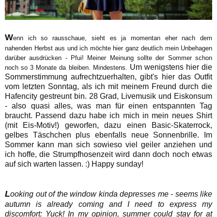
W
enn ich so rausschaue, sieht es ja momentan eher nach dem
nahenden Herbst aus und ich möchte hier ganz deutlich mein Unbehagen
darüber ausdrücken - Pfui! Meiner Meinung sollte der Sommer schon
Um wenigstens hier die
noch so 3 Monate da bleiben. Mindestens.
Sommerstimmung aufrechtzuerhalten, gibt's hier das Outfit
vom letzten Sonntag, als ich mit meinem Freund durch die
Hafencity gestreunt bin. 28 Grad, Livemusik und Eiskonsum
- also quasi alles, was man für einen entspannten Tag
braucht. Passend dazu habe ich mich in mein neues Shirt
(mit Eis-Motiv!) geworfen, dazu einen Basic-Skaterrock,
gelbes Täschchen plus ebenfalls neue Sonnenbrille. Im
Sommer kann man sich sowieso viel geiler anziehen und
ich hoffe, die Strumpfhosenzeit wird dann doch noch etwas
auf sich warten lassen. :) Happy sunday!
L
ooking out of the window kinda depresses me - seems like
autumn is already coming and I need to express my
discomfort: Yuck! In my opinion, summer could stay for at